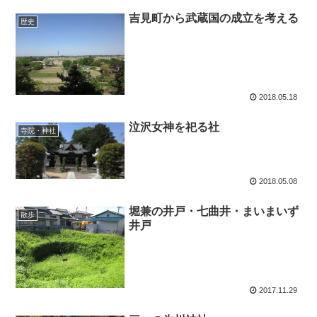
吉見町から武蔵国の成立を考える
歴史
2018.05.18
泣沢女神を祀る社
寺院・神社
2018.05.08
堀兼の井戸・七曲井・まいまいず
散歩
井戸
2017.11.29