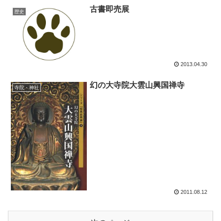
古書即売展
歴史
2013.04.30
幻の大寺院大雲山興国禅寺
寺院・神社
2011.08.12