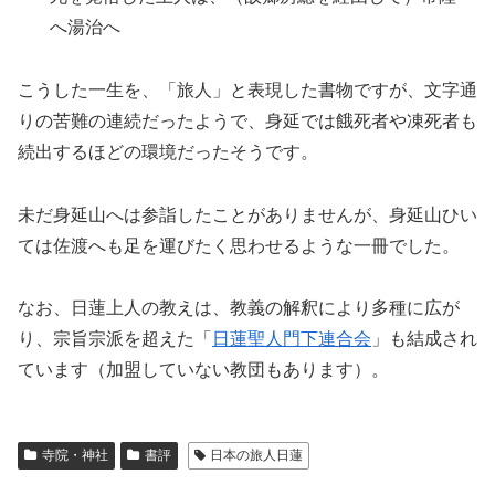
へ湯治へ
こうした一生を、「旅人」と表現した書物ですが、文字通
りの苦難の連続だったようで、身延では餓死者や凍死者も
続出するほどの環境だったそうです。
未だ身延山へは参詣したことがありませんが、身延山ひい
ては佐渡へも足を運びたく思わせるような一冊でした。
なお、日蓮上人の教えは、教義の解釈により多種に広が
り、宗旨宗派を超えた「
日蓮聖人門下連合会
」も結成され
ています（加盟していない教団もあります）。
寺院・神社
書評
日本の旅人日蓮