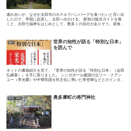
連れ合いが、なぜか太田市のホテルでハンバーグを食べたいと言い出
したので、早朝に起床し、太田へ出かける。 駅前の観光ガイドを覗
くと、太田七福神をはじめとして、数多くの自社がありそう。昼食前
の腹ごなしに散歩を開始。受楽寺、長念寺、医王寺、金龍...
世界の知性が語る「特別な日本」
書評
を読んで
ネットの書籍紹介を見て、『世界の知性が語る「特別な日本」（会田
弘継著）』を手に取りました。 シンガポール建国の父リー・クアン
ユー（李光耀）や中華民国を民主化に導いた李登輝などとのインタビ
ュー記録かと思い手に取ったのですが、読み進むう...
奥多摩町の将門神社
寺院・神社