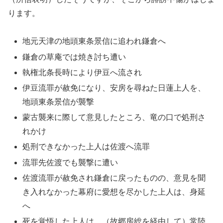
ります。
地元天津の地頭東条景信に追われ鎌倉へ
鎌倉の草庵では焼き討ち遭い
執権北条長時により伊豆へ流され
伊豆流罪が赦免になり、安房を尋ねた日蓮上人を、
地頭東条景信が襲撃
蒙古襲来に際して意見したところ、竜の口で処刑さ
れかけ
処刑できなかった上人は佐渡へ流罪
流罪先佐渡でも襲撃に遭い
佐渡流罪が赦免され鎌倉に戻ったものの、意見を聞
き入れなかった幕府に愛想を尽かした上人は、身延
へ
死を覚悟した上人は、（故郷房総を経由して）常陸