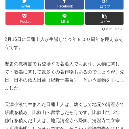
Twitter
Facebook
はてブ
Pocket
LINE
コピー
2021.02.16
2月16日に日蓮上人が生誕して今年８００周年を迎えるそ
うです。
歴史の教科書でも登場する著名人でもあり、人物に関し
て・教義に関して数多くの著作物もあるのでしょうが、先
日「日本の旅人日蓮（紀野一義著）」という書物を手にし
ました。
天津小湊で生まれた日蓮上人は、幼くして地元の清澄寺で
研鑽を積み、比叡山へ留学したそうです。比叡山で12年
修行を積んだ上人は、地元清澄寺へ帰郷、清澄寺で立宗
（所信表明）したそうですが、そこから誹謗中傷がはじま