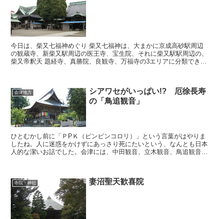
今日は、柴又七福神めぐり 柴又七福神は、大まかに京成高砂駅周辺
の観蔵寺、新柴又駅周辺の医王寺、宝生院、それに柴又駅駅周辺の、
柴又帝釈天 題経寺、真勝院、良観寺、万福寺の3エリアに分類でき、
徒歩が辛い人には電車でのお参りも可能です。 柴...
シアワセがいっぱい!? 厄徐長寿
会津地方
の「鳥追観音」
ひとむかし前に「ＰPＫ（ピンピンコロリ）」という言葉がはやりま
したね。人に迷惑をかけずにあっさり死にたいという、なんとも日本
人的な潔いお話でした。会津には、中田観音、立木観音、鳥追観音の
三観音を廻ってお参りすれば、悪い心が消え去り、病に...
妻沼聖天歓喜院
寺院・神社