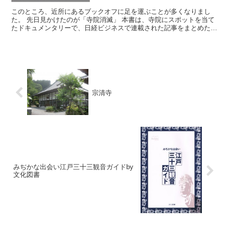
このところ、近所にあるブックオフに足を運ぶことが多くなりまし
た。 先日見かけたのが「寺院消滅」 本書は、寺院にスポットを当て
たドキュメンタリーで、日経ビジネスで連載された記事をまとめた書
籍です。 本書によると約7万...
宗清寺
みぢかな出会い江戸三十三観音ガイドby
文化図書