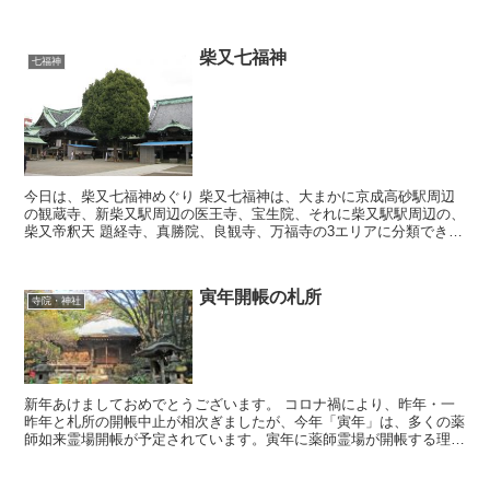
場料は５００円で、茶菓子付。いいものですね。
柴又七福神
七福神
今日は、柴又七福神めぐり 柴又七福神は、大まかに京成高砂駅周辺
の観蔵寺、新柴又駅周辺の医王寺、宝生院、それに柴又駅駅周辺の、
柴又帝釈天 題経寺、真勝院、良観寺、万福寺の3エリアに分類でき、
徒歩が辛い人には電車でのお参りも可能です。 柴...
寅年開帳の札所
寺院・神社
新年あけましておめでとうございます。 コロナ禍により、昨年・一
昨年と札所の開帳中止が相次ぎましたが、今年「寅年」は、多くの薬
師如来霊場開帳が予定されています。寅年に薬師霊場が開帳する理由
は、記録としては確認できていませんが、「東方薬...