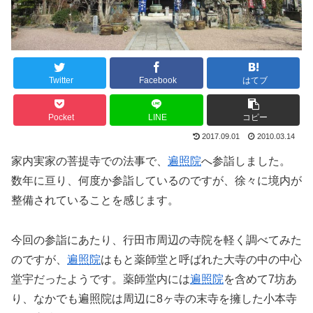
Twitter
Facebook
はてブ
Pocket
LINE
コピー
2017.09.01
2010.03.14
家内実家の菩提寺での法事で、
遍照院
へ参詣しました。
数年に亘り、何度か参詣しているのですが、徐々に境内が
整備されていることを感じます。
今回の参詣にあたり、行田市周辺の寺院を軽く調べてみた
のですが、
遍照院
はもと薬師堂と呼ばれた大寺の中の中心
堂宇だったようです。薬師堂内には
遍照院
を含めて7坊あ
り、なかでも遍照院は周辺に8ヶ寺の末寺を擁した小本寺