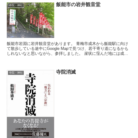
飯能市の岩井観音堂
寺院・神社
飯能市岩淵に岩井観音堂があります。 青梅市成木から飯能駅に向け
て散歩している途中にGoogle Mapで見つけ、若干寄り道になるかも
しれないなと思いながら、参拝しました。 崖状に窪んだ地には成木
川が流れていますが、その崖の中...
寺院消滅
寺院・神社