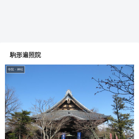
駒形遍照院
寺院・神社