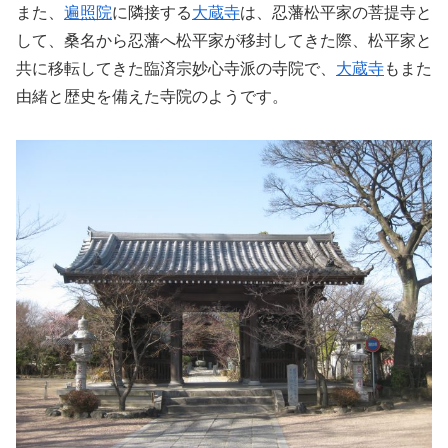
また、
遍照院
に隣接する
大蔵寺
は、忍藩松平家の菩提寺と
して、桑名から忍藩へ松平家が移封してきた際、松平家と
共に移転してきた臨済宗妙心寺派の寺院で、
大蔵寺
もまた
由緒と歴史を備えた寺院のようです。