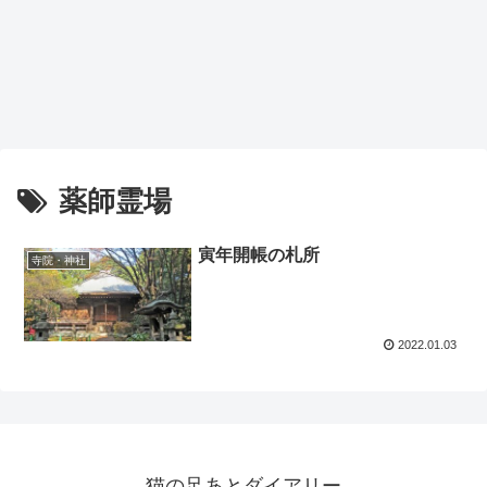
薬師霊場
寅年開帳の札所
寺院・神社
2022.01.03
猫の足あとダイアリー